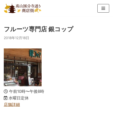
コ
ン
テ
ン
フルーツ専門店 銀コップ
ツ
2018年12月18日
へ
ス
キ
ッ
プ
午前10時〜午後8時
水曜日定休
店舗詳細